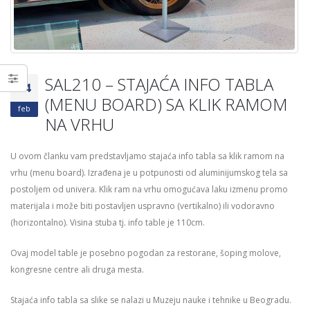
vremenskim uslovima
DONACIJE,GLASANJ
18/06/2026
ANKETE
03/04/2026
KP – VEĆA SIGURNOST UZ
ZNAKOVE “KLIZAV POD”
SAL210 – STAJAĆA INFO TABLA
04/06/2026
04
(MENU BOARD) SA KLIK RAMOM
feb
NA VRHU
U ovom članku vam predstavljamo stajaća info tabla sa klik ramom na
vrhu (menu board). Izrađena je u potpunosti od aluminijumskog tela sa
postoljem od univera. Klik ram na vrhu omogućava laku izmenu promo
materijala i može biti postavljen uspravno (vertikalno) ili vodoravno
(horizontalno). Visina stuba tj. info table je 110cm.
Ovaj model table je posebno pogodan za restorane, šoping molove,
kongresne centre ali druga mesta.
Stajaća info tabla sa slike se nalazi u Muzeju nauke i tehnike u Beogradu.