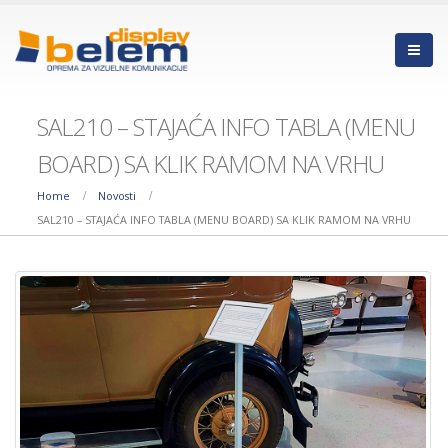
SAL210 – STAJAĆA INFO TABLA (MENU
BOARD) SA KLIK RAMOM NA VRHU
Home
Novosti
RKLS610812 – KNJIGA
PARAZIT TRAKE –
SAL210 – STAJAĆA INFO TABLA (MENU BOARD) SA KLIK RAMOM NA VRHU
LISTAČ SA PLASTIČNIM
EFIKASNO RJEŠENJE
RAMOVIMA ZA
DODATNI PRODAJ
OBAVJEŠTENJA – PREGLEDNA
PROSTOR
ORGANIZACIJA DOKUMENATA NA
20/05/2026
JEDNOM MJESTU
01/07/2026
STUB BARIJERA SA
TRAKOM ZA USME
WINDMASTER SA
– hromiran
PUNJIVOM BAZOM –
23/04/2026
idealno rješenje za
vanjsko oglašavanje u svim
KLIRITNE KUTIJE ZA