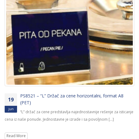
PC75PP – Putarski (saobraćajni čunj) sa oteženom
07
bazom, visine 75cm
jul
Putarski (saobraćajni) čunjevi sa otežanom bazom namenjeni su
za privremeno blokiranje saobraćaja bilo na pakring mestima bilo u
određenoj [...]