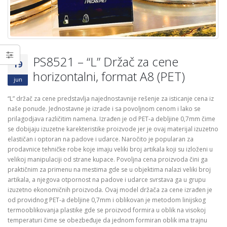
vremenskim uslovima
DONACIJE,GLASANJE 
18/06/2026
ANKETE
03/04/2026
KP – VEĆA SIGURNOST UZ
ZNAKOVE “KLIZAV POD”
PS8521 – “L” Držač za cene
04/06/2026
19
horizontalni, format A8 (PET)
jun
“L” držač za cene predstavlja najednostavnije rešenje za isticanje cena iz
naše ponude. Jednostavne je izrade i sa povoljnom cenom i lako se
prilagodjava različitim namena. Izrađen je od PET-a debljine 0,7mm čime
se dobijaju izuzetne karekteristike proizvode jer je ovaj materijal izuzetno
elastičan i optoran na padove i udarce. Naročito je popularan za
prodavnice tehničke robe koje imaju veliki broj artikala koji su izloženi u
velikoj manipulaciji od strane kupace. Povoljna cena proizvoda čini ga
praktičnim za primenu na mestima gde se u objektima nalazi veliki broj
artikala, a njegova otpornost na padove i udarce svrstava ga u grupu
izuzetno ekonomičnih proizvoda.
Ovaj model držača za cene izrađen je
od providnog PET-a debljine 0,7mm i oblikovan je metodom linijskog
termooblikovanja plastike gde se proizvod formira u oblik na visokoj
temperaturi čime se obezbeđuje da jednom formiran oblik ima trajnu