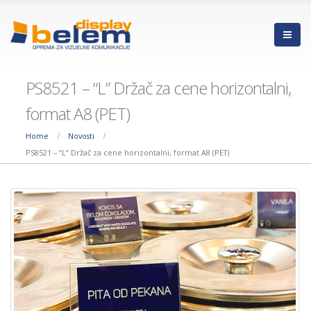
PS8521 – “L” Držač za cene horizontalni,
format A8 (PET)
Home
Novosti
RKLS610812 – KNJIGA
PARAZIT TRAKE –
PS8521 – “L” Držač za cene horizontalni, format A8 (PET)
LISTAČ SA PLASTIČNIM
EFIKASNO RJEŠENJE Z
RAMOVIMA ZA
DODATNI PRODAJNI
OBAVJEŠTENJA – PREGLEDNA
PROSTOR
ORGANIZACIJA DOKUMENATA NA
20/05/2026
JEDNOM MJESTU
01/07/2026
STUB BARIJERA SA
TRAKOM ZA USMERA
WINDMASTER SA
– hromiran
PUNJIVOM BAZOM –
23/04/2026
idealno rješenje za
vanjsko oglašavanje u svim
KLIRITNE KUTIJE ZA