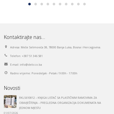
Kontaktirajte nas…
Adresa:
Meše Selimovića 38, 78000 Banja Luka, Bosna i Hercegovina.
Telefon:
+387 51 346 581
E-mail:
info@delicco.ba
Radno vrijeme:
Ponedeljak - Petak / 9:00h - 17:00h
Novosti
RKLS610812 – KNJIGA LISTAČ SA PLASTIČNIM RAMOVIMA ZA
OBAVJEŠTENJA – PREGLEDNA ORGANIZACIJA DOKUMENATA NA
JEDNOM MJESTU
01/07/2026