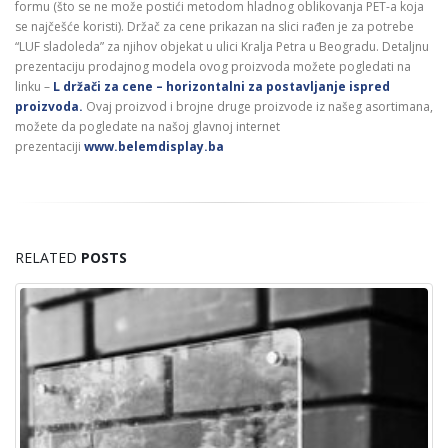
formu (što se ne može postići metodom hladnog oblikovanja PET-a koja
se najčešće koristi).
Držač za cene prikazan na slici rađen je za potrebe
“LUF sladoleda” za njihov objekat u ulici Kralja Petra u Beogradu.
Detaljnu
prezentaciju prodajnog modela ovog proizvoda možete pogledati na
linku –
L držači za cene – horizontalni za postavljanje ispred
proizvoda.
Ovaj proizvod i brojne druge proizvode iz našeg asortimana,
možete da pogledate na našoj glavnoj internet
prezentaciji
www.belemdisplay.ba
RELATED
POSTS