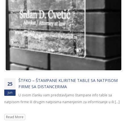
PS800S – SVETLECA L INFO TABLA
29
U ovom članku vam predstavljamo Svetleću L info tablu. Svetleća
sep
L info tabla je savremeno i elegantno rešenje za [...]
Read More