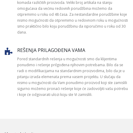
komada različitih proizvoda. Veliki broj artikala na stanju
omogućava da većinu redovnih porudžbina možemo da
otpremimo u roku od 48 časa. Za nestandardne porudžbine koje
nismo mogućnosti da otpremimo u redovnom roku u mogućnosti
smo praktično bilo koju porudžbinu da isporučimo u roku od 30
dana.
REŠENJA PRILAGOĐENA VAMA
Pored standardnih rešenja u mogućnosti smo da klijentima
ponudimo i rešenje prilgođena njihovim potrebama. Bilo da se
radi o modifikacijama na standardnim proizvodima, bilo da je u
pitanju izrada elemenata prema vasem projektu. U slučaju da
nismo u mogućnosti da Vam ponudimo proizvod koji ste zamislili
sigurno možemo pronaći rešenje koje će zadovoljiti vašu potrebu
i koje će odgovarati ulozi koju ste Vi zamislili.