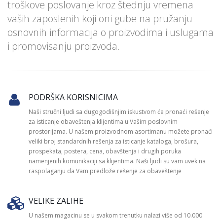
troškove poslovanje kroz štednju vremena
vaših zaposlenih koji oni gube na pružanju
osnovnih informacija o proizvodima i uslugama
i promovisanju proizvoda.
PODRŠKA KORISNICIMA
Naši stručni ljudi sa dugogodišnjim iskustvom će pronaći rešenje
za isticanje obaveštenja klijentima u Vašim poslovnim
prostorijama. U našem proizvodnom asortimanu možete pronaći
veliki broj standardnih rešenja za isticanje kataloga, brošura,
prospekata, postera, cena, obavštenja i drugih poruka
namenjenih komunikaciji sa klijentima. Naši ljudi su vam uvek na
raspolaganju da Vam predlože rešenje za obaveštenje
VELIKE ZALIHE
U našem magacinu se u svakom trenutku nalazi više od 10.000