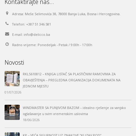
Kontaktirajte nas…
Adresa:
Meše Selimovića 38, 78000 Banja Luka, Bosna i Hercegovina.
Telefon:
+387 51 346 581
E-mail:
info@delicco.ba
Radno vrijeme:
Ponedeljak - Petak / 9:00h - 17:00h
Novosti
RKLS610812 – KNJIGA LISTAČ SA PLASTIČNIM RAMOVIMA ZA
OBAVJEŠTENJA – PREGLEDNA ORGANIZACIJA DOKUMENATA NA
JEDNOM MJESTU
01/07/2026
WINDMASTER SA PUNJIVOM BAZOM – idealno rješenje za vanjsko
oglašavanje u svim vremenskim uslovima
18/06/2026
KP – VEĆA SIGURNOST UZ ZNAKOVE “KLIZAV POD”