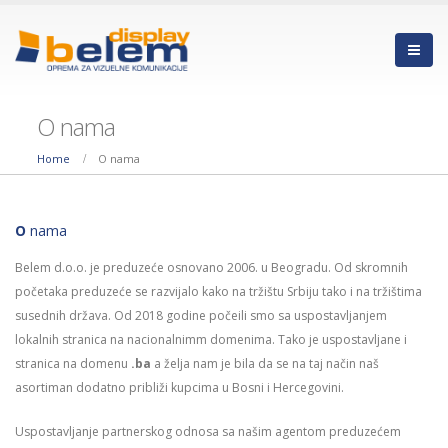
O nama
Home
O nama
O
nama
Belem d.o.o. je preduzeće osnovano 2006. u Beogradu. Od skromnih
početaka preduzeće se razvijalo kako na tržištu Srbiju tako i na tržištima
susednih država. Od 2018 godine počeili smo sa uspostavljanjem
lokalnih stranica na nacionalnimm domenima. Tako je uspostavljane i
stranica na domenu
.ba
a želja nam je bila da se na taj način naš
asortiman dodatno približi kupcima u Bosni i Hercegovini.
Uspostavljanje partnerskog odnosa sa našim agentom preduzećem