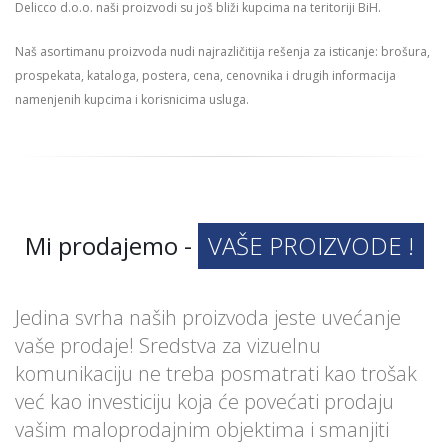
Delicco d.o.o. naši proizvodi su još bliži kupcima na teritoriji BiH.
Naš asortimanu proizvoda nudi najrazličitija rešenja za isticanje: brošura,
prospekata, kataloga, postera, cena, cenovnika i drugih informacija
namenjenih kupcima i korisnicima usluga.
Mi prodajemo -
VAŠE PROIZVODE !
Jedina svrha naših proizvoda jeste uvećanje
vaše prodaje! Sredstva za vizuelnu
komunikaciju ne treba posmatrati kao trošak
već kao investiciju koja će povećati prodaju
vašim maloprodajnim objektima i smanjiti