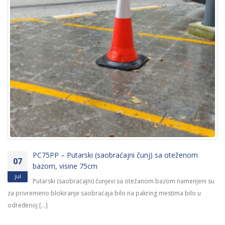
PC75PP – Putarski (saobraćajni čunj) sa oteženom
07
bazom, visine 75cm
jul
Putarski (saobraćajni) čunjevi sa otežanom bazom namenjeni su
za privremeno blokiranje saobraćaja bilo na pakring mestima bilo u
određenoj [...]