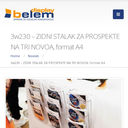
3w230 – ZIDNI STALAK ZA PROSPEKTE
NA TRI NOVOA, format A4
Home
Novosti
RKLS610812 – KNJIGA
PARAZIT TRAKE –
3w230 – ZIDNI STALAK ZA PROSPEKTE NA TRI NOVOA, format A4
LISTAČ SA PLASTIČNIM
EFIKASNO RJEŠENJE Z
RAMOVIMA ZA
DODATNI PRODAJNI
OBAVJEŠTENJA – PREGLEDNA
PROSTOR
ORGANIZACIJA DOKUMENATA NA
20/05/2026
JEDNOM MJESTU
01/07/2026
STUB BARIJERA SA
TRAKOM ZA USMERA
WINDMASTER SA
– hromiran
PUNJIVOM BAZOM –
23/04/2026
idealno rješenje za
vanjsko oglašavanje u svim
KLIRITNE KUTIJE ZA