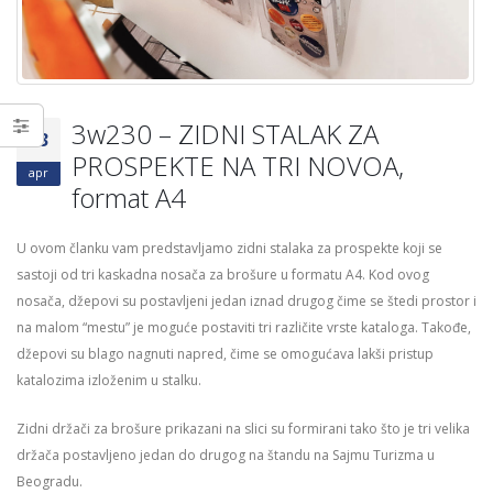
vremenskim uslovima
DONACIJE,GLASANJE 
18/06/2026
ANKETE
03/04/2026
KP – VEĆA SIGURNOST UZ
ZNAKOVE “KLIZAV POD”
3w230 – ZIDNI STALAK ZA
04/06/2026
23
PROSPEKTE NA TRI NOVOA,
apr
format A4
U ovom članku vam predstavljamo zidni stalaka za prospekte koji se
sastoji od tri kaskadna nosača za brošure u formatu A4. Kod ovog
nosača, džepovi su postavljeni jedan iznad drugog čime se štedi prostor i
na malom “mestu” je moguće postaviti tri različite vrste kataloga. Takođe,
džepovi su blago nagnuti napred, čime se omogućava lakši pristup
katalozima izloženim u stalku.
Zidni držači za brošure prikazani na slici su formirani tako što je tri velika
držača postavljeno jedan do drugog na štandu na Sajmu Turizma u
Beogradu.