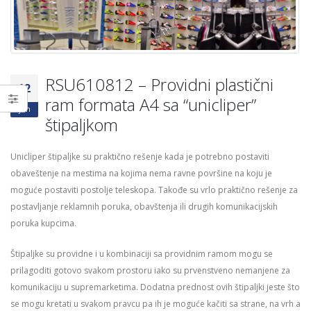
vremenskim uslovima
DONACIJE,GLASANJE I
18/06/2026
ANKETE
03/04/2026
KP – VEĆA SIGURNOS
ZNAKOVE “KLIZAV P
RSU610812 – Providni plastični
04/06/2026
12
ram formata A4 sa “unicliper”
jun
štipaljkom
Unicliper štipaljke su praktično rešenje kada je potrebno postaviti
obaveštenje na mestima na kojima nema ravne površine na koju je
moguće postaviti postolje teleskopa. Takođe su vrlo praktično rešenje za
postavljanje reklamnih poruka, obavštenja ili drugih komunikacijskih
poruka kupcima.
Štipaljke su providne i u kombinaciji sa providnim ramom mogu se
prilagoditi gotovo svakom prostoru iako su prvenstveno nemanjene za
komunikaciju u supremarketima. Dodatna prednost ovih štipaljki jeste što
se mogu kretati u svakom pravcu pa ih je moguće kačiti sa strane, na vrh a