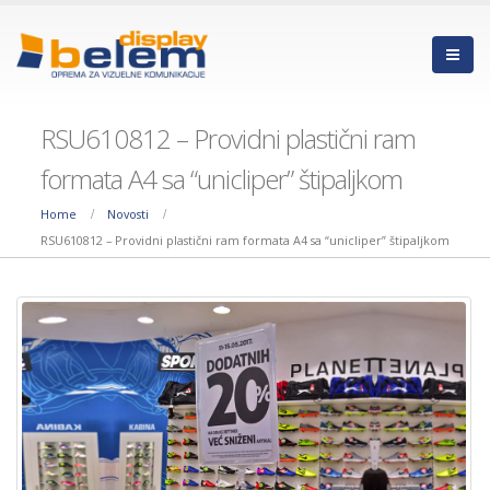
RSU610812 – Providni plastični ram
formata A4 sa “unicliper” štipaljkom
Home
Novosti
PARAZIT TRAKE –
RKLS610812 – KNJIG
RSU610812 – Providni plastični ram formata A4 sa “unicliper” štipaljkom
EFIKASNO RJEŠENJE ZA
LISTAČ SA PLASTIČN
DODATNI PRODAJNI
RAMOVIMA ZA
PROSTOR
OBAVJEŠTENJA – PREGLEDNA
ORGANIZACIJA DOKUMENATA N
20/05/2026
JEDNOM MJESTU
01/07/2026
STUB BARIJERA SA
TRAKOM ZA USMERAVANJE
– hromiran
WINDMASTER SA
PUNJIVOM BAZOM –
23/04/2026
idealno rješenje za
vanjsko oglašavanje u svim
KLIRITNE KUTIJE ZA