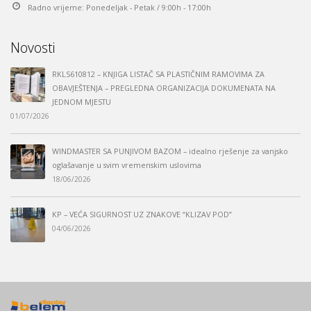
Radno vrijeme:
Ponedeljak - Petak / 9:00h - 17:00h
Novosti
RKLS610812 – KNJIGA LISTAČ SA PLASTIČNIM RAMOVIMA ZA
OBAVJEŠTENJA – PREGLEDNA ORGANIZACIJA DOKUMENATA NA
JEDNOM MJESTU
01/07/2026
WINDMASTER SA PUNJIVOM BAZOM – idealno rješenje za vanjsko
oglašavanje u svim vremenskim uslovima
18/06/2026
KP – VEĆA SIGURNOST UZ ZNAKOVE “KLIZAV POD”
04/06/2026