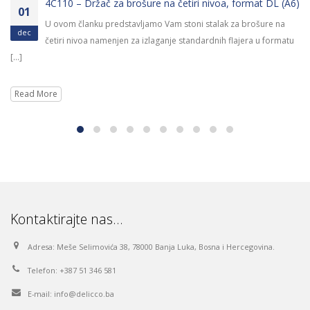
4C110 – Držač za brošure na četiri nivoa, format DL (A6)
01
U ovom članku predstavljamo Vam stoni stalak za brošure na
dec
četiri nivoa namenjen za izlaganje standardnih flajera u formatu
[...]
Read More
Kontaktirajte nas…
Adresa:
Meše Selimovića 38, 78000 Banja Luka, Bosna i Hercegovina.
Telefon:
+387 51 346 581
E-mail:
info@delicco.ba