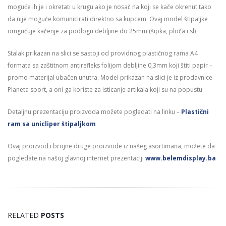
moguće ih je i okretati u krugu ako je nosač na koji se kače okrenut tako
da nije moguće komunicirati direktno sa kupcem. Ovaj model štipaljke
omgućuje kačenje za podlogu debljine do 25mm (šipka, ploča i sl)
Stalak prikazan na slici se sastoji od providnog plastičnog rama A4
formata sa zaštitnom antirefleks folijom debljine 0,3mm koji štiti papir –
promo materijal ubačen unutra. Model prikazan na slici je iz prodavnice
Planeta sport, a oni ga koriste za isticanje artikala koji su na popustu.
Detaljnu prezentaciju proizvoda možete pogledati na linku –
Plastični
ram sa unicliper štipaljkom
Ovaj proizvod i brojne druge proizvode iz našeg asortimana, možete da
pogledate na našoj glavnoj internet prezentaciji
www.belemdisplay.ba
RELATED
POSTS