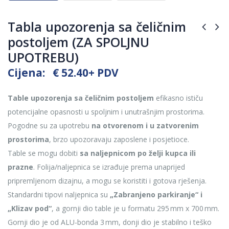
Tabla upozorenja sa čeličnim
postoljem (ZA SPOLJNU
UPOTREBU)
Cijena:
€
52.40
+ PDV
Table upozorenja sa čeličnim postoljem
efikasno ističu
potencijalne opasnosti u spoljnim i unutrašnjim prostorima.
Pogodne su za upotrebu
na otvorenom i u zatvorenim
prostorima
, brzo upozoravaju zaposlene i posjetioce.
Table se mogu dobiti
sa naljepnicom po želji kupca ili
prazne
. Folija/naljepnica se izrađuje prema unaprijed
pripremljenom dizajnu, a mogu se koristiti i gotova rješenja.
Standardni tipovi naljepnica su
„Zabranjeno parkiranje“ i
„Klizav pod“
, a gornji dio table je u formatu 295 mm x 700 mm.
Gornji dio je od ALU-bonda 3 mm, donji dio je stabilno i teško