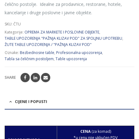
čelično postolje. Idealne za prodavnice, restorane, hotele,
kancelarije i druge poslovne i javne objekte.
SKU:
ČTU
Kategorije:
OPREMA ZA MARKETE I POSLOVNE OBJEKTE
,
TABLE UPOZORENJA "PAŽNJA KLIZAV POD" ZA SPOLJNU UPOTREBU
,
ŽUTE TABLE UPOZORENJA / "PAŽNJA KLIZAV POD"
Oznake:
Bezbednosne table
,
Profesionalna upozorenja
,
Tabla sa čeličnim postoljem
,
Table upozorenja
SHARE
CIJENE I POPUSTI
CENA
(za komad)
*u cenu nije uključen PDV