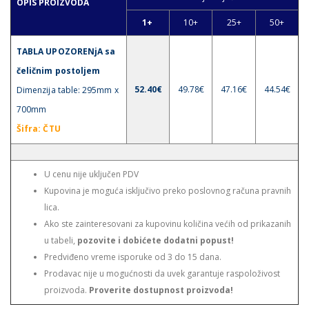
OPIS PROIZVODA
1+
10+
25+
50+
TABLA UPOZORENjA sa
čeličnim postoljem
52.40€
49.78€
47.16€
44.54€
Dimenzija table: 295mm x
700mm
Šifra
: ČTU
U cenu nije uključen PDV
Kupovina je moguća isključivo preko poslovnog računa pravnih
lica.
Ako ste zainteresovani za kupovinu količina većih od prikazanih
u tabeli,
pozovite i dobićete dodatni popust!
Predviđeno vreme isporuke od 3 do 15 dana.
Prodavac nije u mogućnosti da uvek garantuje raspoloživost
proizvoda.
Proverite dostupnost proizvoda!