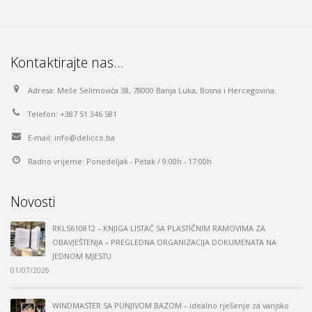
Kontaktirajte nas…
Adresa:
Meše Selimovića 38, 78000 Banja Luka, Bosna i Hercegovina.
Telefon:
+387 51 346 581
E-mail:
info@delicco.ba
Radno vrijeme:
Ponedeljak - Petak / 9:00h - 17:00h
Novosti
RKLS610812 – KNJIGA LISTAČ SA PLASTIČNIM RAMOVIMA ZA
OBAVJEŠTENJA – PREGLEDNA ORGANIZACIJA DOKUMENATA NA
JEDNOM MJESTU
01/07/2026
WINDMASTER SA PUNJIVOM BAZOM – idealno rješenje za vanjsko