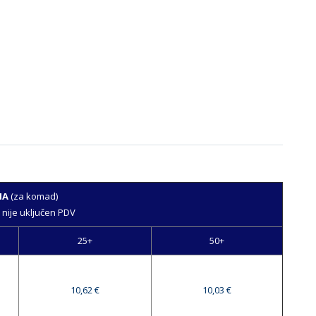
NA
(za komad)
 nije uključen PDV
25+
50+
10,62 €
10,03 €