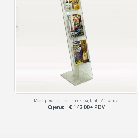
Stalak za flajere DL (A6) formata sa držačem za vizit karte
Cijena:
€
5.50
+ PDV