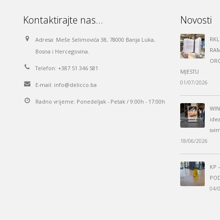
Kontaktirajte nas…
Novosti
RKL
Adresa:
Meše Selimovića 38, 78000 Banja Luka,
RAM
Bosna i Hercegovina.
ORG
Telefon:
+387 51 346 581
MJESTU
01/07/2026
E-mail:
info@delicco.ba
Radno vrijeme:
Ponedeljak - Petak / 9:00h - 17:00h
WIN
ide
svi
18/06/2026
KP 
POD
04/