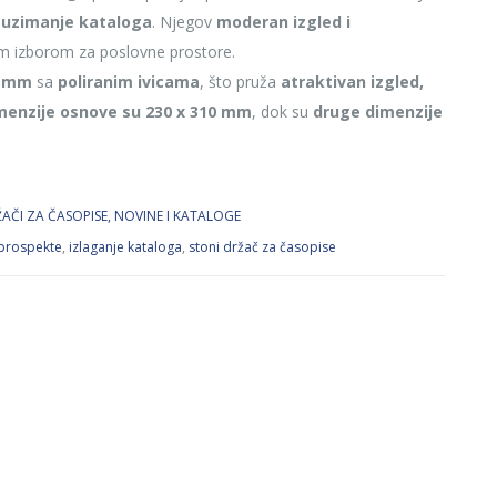
i uzimanje kataloga
. Njegov
moderan izgled i
im izborom za poslovne prostore.
 4 mm
sa
poliranim ivicama
, što pruža
atraktivan izgled,
menzije osnove su 230 x 310 mm
, dok su
druge dimenzije
AČI ZA ČASOPISE, NOVINE I KATALOGE
 prospekte
,
izlaganje kataloga
,
stoni držač za časopise