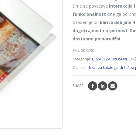
čime se povećava
interakcija 
funkcionalnost
čine ga odličn
Izrađen je od
klirita debljine
dugotrajnost i otpornost
.
Di
dostupne po narudžbi
.
SKU:
SDK230
Kategorije:
DRŽAČI ZA BROŠURE
,
DRŽ
Oznake:
drzac za kataloge
,
držač za
SHARE