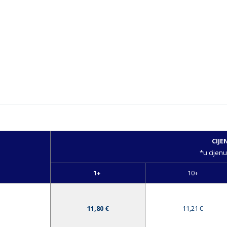
CIJE
*u cijenu
1+
10+
11,80 €
11,21 €