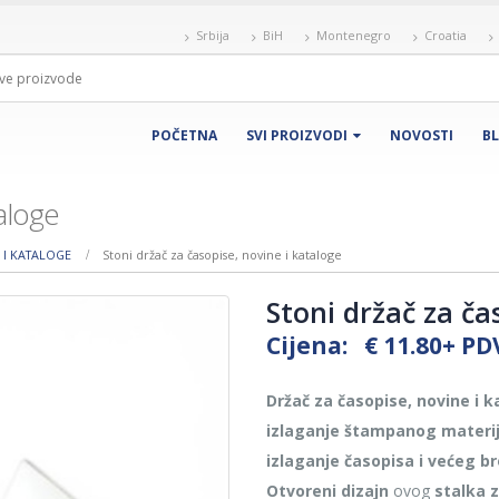
Srbija
BiH
Montenegro
Croatia
POČETNA
SVI PROIZVODI
NOVOSTI
B
taloge
 I KATALOGE
Stoni držač za časopise, novine i kataloge
Stoni držač za ča
Cijena:
€
11.80
+ PD
Držač za časopise, novine i 
izlaganje štampanog materij
izlaganje časopisa i većeg b
Otvoreni dizajn
ovog
stalka 