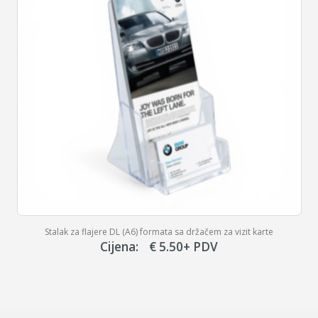
Zidni stalak za prospekte na tri nivoa, format A4
Cijena:
€
47.20
+ PDV