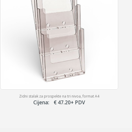
Podni držač za brošure na dva stuba A4 formata, za četiri kataloga
Cijena:
€
116.60
+ PDV