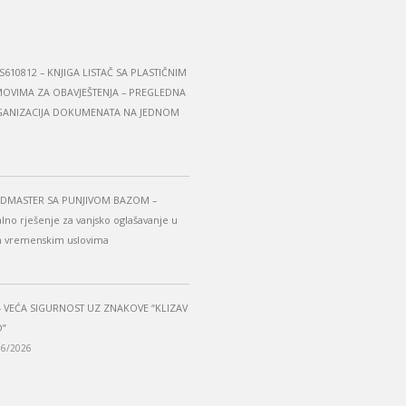
S610812 – KNJIGA LISTAČ SA PLASTIČNIM
OVIMA ZA OBAVJEŠTENJA – PREGLEDNA
ANIZACIJA DOKUMENATA NA JEDNOM
DMASTER SA PUNJIVOM BAZOM –
alno rješenje za vanjsko oglašavanje u
m vremenskim uslovima
– VEĆA SIGURNOST UZ ZNAKOVE “KLIZAV
”
06/2026