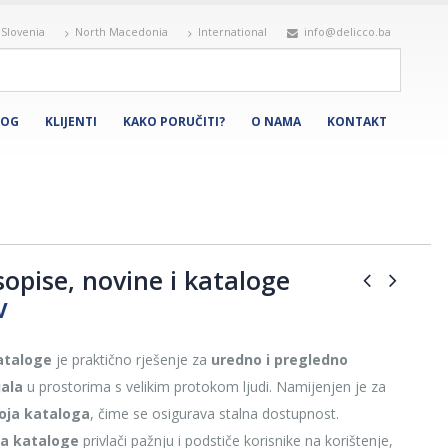
Slovenia
North Macedonia
International
info@delicco.ba
LOG
KLIJENTI
KAKO PORUČITI?
O NAMA
KONTAKT
sopise, novine i kataloge
V
kataloge
je praktično rješenje za
uredno i pregledno
ala
u prostorima s velikim protokom ljudi. Namijenjen je za
roja kataloga
, čime se osigurava stalna dostupnost.
za kataloge
privlači pažnju i podstiče korisnike na korištenje,