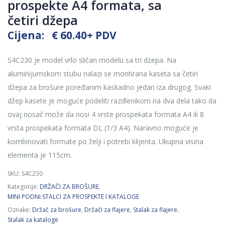
prospekte A4 formata, sa
četiri džepa
Cijena:
€
60.40
+ PDV
S4C230 je model vrlo sličan modelu sa tri dzepa. Na
aluminijumskom stubu nalazi se montirana kaseta sa četiri
džepa za brošure poređanim kaskadno jedan iza drugog. Svaki
džep kasete je moguće podeliti razdlenikom na dva dela tako da
ovaj nosač može da nosi 4 vrste prospekata formata A4 ili 8
vrsta prospekata formata DL (1/3 A4). Naravno moguće je
kombinovati formate po želji i potrebi klijenta. Ukupna visina
elementa je 115cm.
SKU:
S4C230
Kategorije:
DRŽAČI ZA BROŠURE
,
MINI PODNI STALCI ZA PROSPEKTE I KATALOGE
Oznake:
Držač za brošure
,
Držači za flajere
,
Stalak za flajere
,
Stalak za kataloge