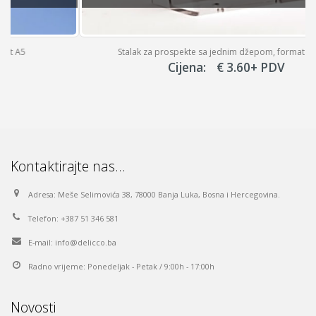
Stalak za prospekte sa jednim džepom, format DL (A6)
Cijena:
€
3.60
+ PDV
Kontaktirajte nas…
Adresa:
Meše Selimovića 38, 78000 Banja Luka, Bosna i Hercegovina.
Telefon:
+387 51 346 581
E-mail:
info@delicco.ba
Radno vrijeme:
Ponedeljak - Petak / 9:00h - 17:00h
Novosti