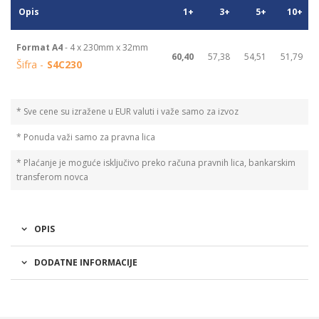
Opis
1+
3+
5+
10+
Format A4
- 4 x 230mm x 32mm
60,40
57,38
54,51
51,79
Šifra -
S4C230
* Sve cene su izražene u EUR valuti i važe samo za izvoz
* Ponuda važi samo za pravna lica
* Plaćanje je moguće isključivo preko računa pravnih lica, bankarskim
transferom novca
OPIS
DODATNE INFORMACIJE