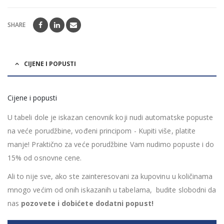
SHARE
CIJENE I POPUSTI
Cijene i popusti
U tabeli dole je iskazan cenovnik koji nudi automatske popuste
na veće porudžbine, vođeni principom - Kupiti više, platite
manje! Praktično za veće porudžbine Vam nudimo popuste i do
15% od osnovne cene.
Ali to nije sve, ako ste zainteresovani za kupovinu u količinama
mnogo većim od onih iskazanih u tabelama, budite slobodni da
nas
pozovete i dobićete dodatni popust!