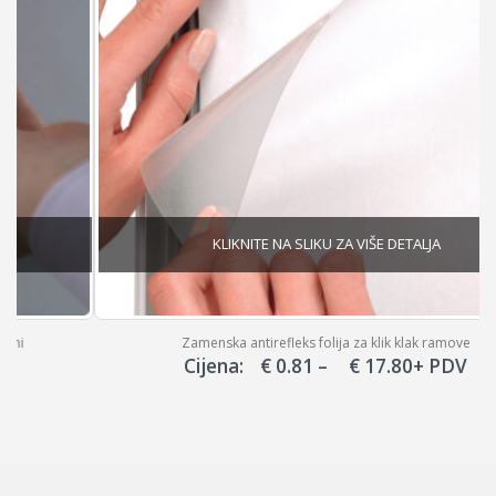
Zamenska antirefleks folija za klik klak ramove
Price
Cijena:
€
0.81
–
€
17.80
+ PDV
range:
€ 0.81
through
€ 17.80