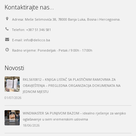
Kontaktirajte nas…
Adresa:
Meše Selimovića 38, 78000 Banja Luka, Bosna i Hercegovina.
Telefon:
+387 51 346 581
E-mail:
info@delicco.ba
Radno vrijeme:
Ponedeljak - Petak / 9:00h - 17:00h
Novosti
RKLS610812 – KNJIGA LISTAČ SA PLASTIČNIM RAMOVIMA ZA
OBAVJEŠTENJA – PREGLEDNA ORGANIZACIJA DOKUMENATA NA
JEDNOM MJESTU
01/07/2026
WINDMASTER SA PUNJIVOM BAZOM – idealno rješenje za vanjsko
oglašavanje u svim vremenskim uslovima
18/06/2026