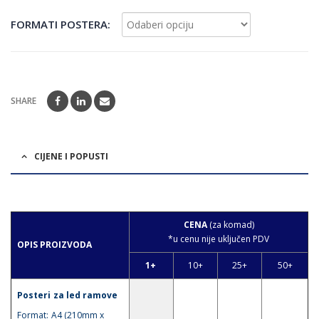
FORMATI POSTERA
SHARE
CIJENE I POPUSTI
CENA
(za komad)
*u cenu nije uključen PDV
OPIS PROIZVODA
1+
10+
25+
50+
Posteri za led ramove
Format: A4 (210mm x