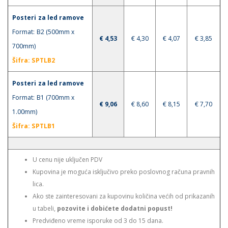
Posteri za led ramove
Format: B2 (500mm x
€ 4,53
€ 4,30
€ 4,07
€ 3,85
700mm)
Šifra: SPTLB2
Posteri za led ramove
Format: B1 (700mm x
€ 9,06
€ 8,60
€ 8,15
€ 7,70
1.00mm)
Šifra: SPTLB1
U cenu nije uključen PDV
Kupovina je moguća isključivo preko poslovnog računa pravnih
lica.
Ako ste zainteresovani za kupovinu količina većih od prikazanih
u tabeli,
pozovite i dobićete dodatni popust!
Predviđeno vreme isporuke od 3 do 15 dana.