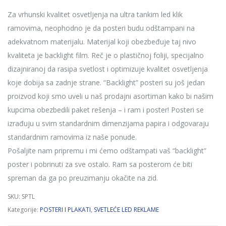
€ 0.95
Za vrhunski kvalitet osvetljenja na ultra tankim led klik
through
ramovima, neophodno je da posteri budu odštampani na
€ 9.06
adekvatnom materijalu. Materijal koji obezbeđuje taj nivo
kvaliteta je backlight film. Reč je o plastičnoj foliji, specijalno
dizajniranoj da rasipa svetlost i optimizuje kvalitet osvetljenja
koje dobija sa zadnje strane. “Backlight” posteri su još jedan
proizvod koji smo uveli u naš prodajni asortiman kako bi našim
kupcima obezbedili paket rešenja – i ram i poster! Posteri se
izrađuju u svim standardnim dimenzijama papira i odgovaraju
standardnim ramovima iz naše ponude.
Pošaljite nam pripremu i mi ćemo odštampati vaš “backlight”
poster i pobrinuti za sve ostalo. Ram sa posterom će biti
spreman da ga po preuzimanju okačite na zid.
SKU:
SPTL
Kategorije:
POSTERI I PLAKATI
,
SVETLEĆE LED REKLAME