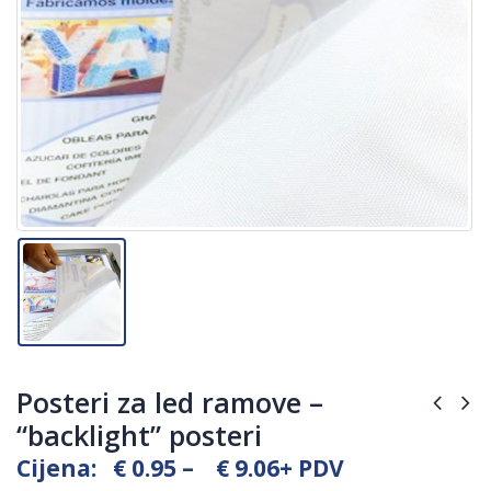
Posteri za led ramove –
“backlight” posteri
Price
Cijena:
€
0.95
–
€
9.06
+ PDV
range: