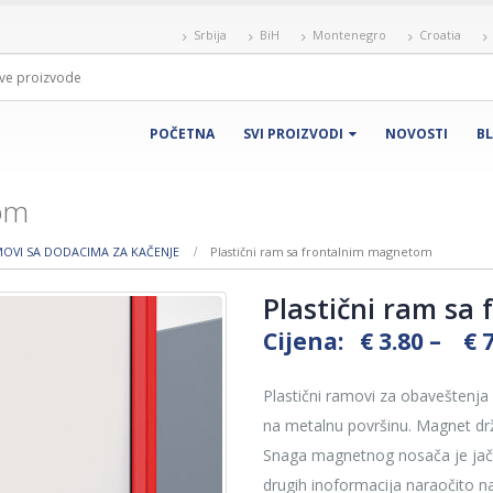
Srbija
BiH
Montenegro
Croatia
POČETNA
SVI PROIZVODI
NOVOSTI
B
tom
MOVI SA DODACIMA ZA KAČENJE
Plastični ram sa frontalnim magnetom
Plastični ram sa
Cijena:
€
3.80
–
€
7
Plastični ramovi za obaveštenj
na metalnu površinu. Magnet drž
Snaga magnetnog nosača je jačin
drugih inoformacija naraočito n