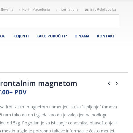
Slovenia
North Macedonia
International
info@delicco.ba
LOG
KLIJENTI
KAKO PORUČITI?
O NAMA
KONTAKT
 frontalnim magnetom
Price
.00
+ PDV
range:
€ 3.80
a sa frontalnim magnetom namenjeni su za “lepljenje” ramova
through
i ram tako da on izgleda kao da je zalepljen na podlogu.
€ 7.00
e od 5kg. Pogodan je za isticanje cenovnika, obaveštenja ili
a mestima gde je potrebno takave informacije često menjeti.