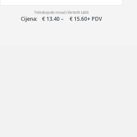
Teleskopski nosači kliritnih tabli
Price
Cijena:
€
13.40
–
€
15.60
+ PDV
range:
€ 13.40
through
€ 15.60