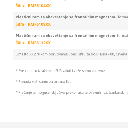
Šifra -
RMF6104XX
Plastični ram za obaveštenje sa frontalnim magnetom
- form
Šifra -
RMF6108XX
Plastični ram za obaveštenje
sa frontalnim magnetom
- forma
Šifra -
RMF6112XX
Umesto XX prilikom poručivanja ubaci šifru za boju: Bela - 00, Crvena 
* Sve cene su izražene u EUR valuti i važe samo za izvoz
* Ponuda važi samo za pravna lica
* Plaćanje je moguće isključivo preko računa pravnih lica, bankarski