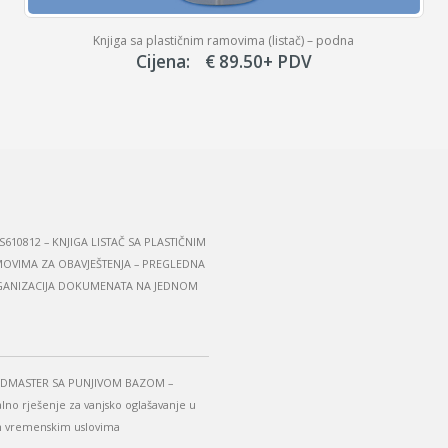
Knjiga sa plastičnim ramovima (listač) – podna
Cijena:
€
89.50
+ PDV
S610812 – KNJIGA LISTAČ SA PLASTIČNIM
OVIMA ZA OBAVJEŠTENJA – PREGLEDNA
ANIZACIJA DOKUMENATA NA JEDNOM
DMASTER SA PUNJIVOM BAZOM –
alno rješenje za vanjsko oglašavanje u
m vremenskim uslovima