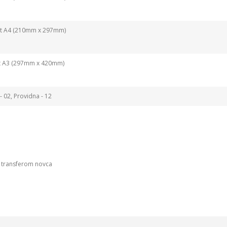
at A4 (210mm x 297mm)
t A3 (297mm x 420mm)
- 02, Providna - 12
m transferom novca