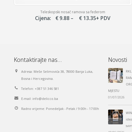
Teleskopski nosač ramova sa federom
Price
Cijena:
€
9.88
–
€
13.35
+ PDV
range:
€ 9.88
through
€ 13.35
Kontaktirajte nas…
Novosti
RKL
Adresa:
Meše Selimovića 38, 78000 Banja Luka,
RAM
Bosna i Hercegovina.
ORG
Telefon:
+387 51 346 581
MJESTU
01/07/2026
E-mail:
info@delicco.ba
Radno vrijeme:
Ponedeljak - Petak / 9:00h - 17:00h
WIN
ide
svi