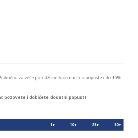
e! Praktično za veće porudžbine Vam nudimo popuste i do 15%
nas
pozovete i dobićete dodatni popust!
1+
10+
25+
50+