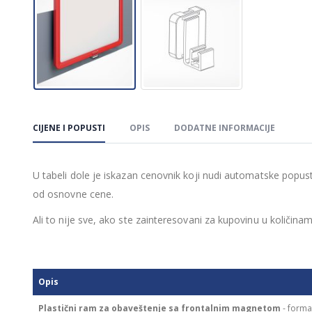
CIJENE I POPUSTI
OPIS
DODATNE INFORMACIJE
U tabeli dole je iskazan cenovnik koji nudi automatske popus
od osnovne cene.
Ali to nije sve, ako ste zainteresovani za kupovinu u količ
Opis
Plastični ram za obaveštenje sa frontalnim magnetom
- form