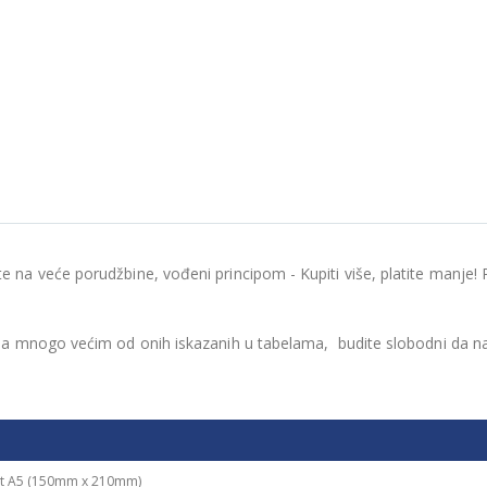
te na veće porudžbine, vođeni principom - Kupiti više, platite manj
inama mnogo većim od onih iskazanih u tabelama, budite slobodni da 
at A5 (150mm x 210mm)