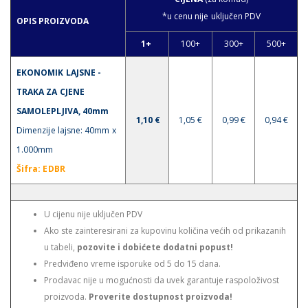
*u cenu nije uključen PDV
OPIS PROIZVODA
1+
100+
300+
500+
EKONOMIK LAJSNE -
TRAKA ZA CJENE
SAMOLEPLJIVA, 40mm
1,10 €
1,05 €
0,99 €
0,94 €
Dimenzije lajsne: 40mm x
1.000mm
Šifra
: EDBR
U cijenu nije uključen PDV
Ako ste zainteresirani za kupovinu količina većih od prikazanih
u tabeli,
pozovite i dobićete dodatni popust!
Predviđeno vreme isporuke od 5 do 15 dana.
Prodavac nije u mogućnosti da uvek garantuje raspoloživost
proizvoda.
Proverite dostupnost proizvoda!