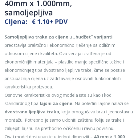
40mm x 1.000mm,
samoljepljiva
Cijena:
€
1.10
+ PDV
Samoljepljiva traka za cijene
u
„budžet“ varijanti
predstavlja praktično i ekonomično rješenje sa odličnim
odnosom cijene i kvaliteta. Ova verzija izrađena je od
ekonomičnijih materijala – plastike manje specifične težine i
ekonomičnijeg tipa dvostrano ljepljive trake, čime se postiže
pristupačnija cijena uz zadržavanje osnovnih funkcionalnih
karakteristika proizvoda.
Osnovne karakteristike ovog modela iste su kao i kod
standardnog tipa
lajsni za cijene
. Na poleđini lajsne nalazi se
dvostrano ljepljiva traka
, koja omogućava brzu i jednostavnu
montažu. Potrebno je samo ukloniti zaštitnu foliju sa trake i
zalijepiti lajsnu na prethodno očišćenu i ravnu površinu.
Ovaj model dostupan je u jednoj dimenziji –
40 mm × 1.000