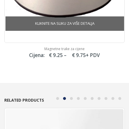
Magnetne trake za cijene
Price
Cijena:
€
9.25
–
€
9.75
+ PDV
range:
€ 9.25
through
€ 9.75
RELATED PRODUCTS