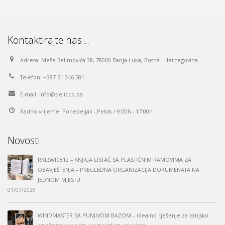
€ 0.84
Kontaktirajte nas…
Adresa:
Meše Selimovića 38, 78000 Banja Luka, Bosna i Hercegovina.
Telefon:
+387 51 346 581
E-mail:
info@delicco.ba
Radno vrijeme:
Ponedeljak - Petak / 9:00h - 17:00h
Novosti
RKLS610812 – KNJIGA LISTAČ SA PLASTIČNIM RAMOVIMA ZA
OBAVJEŠTENJA – PREGLEDNA ORGANIZACIJA DOKUMENATA NA
JEDNOM MJESTU
01/07/2026
WINDMASTER SA PUNJIVOM BAZOM – idealno rješenje za vanjsko