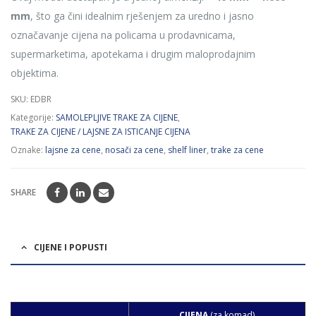
mm
, što ga čini idealnim rješenjem za uredno i jasno
označavanje cijena na policama u prodavnicama,
supermarketima, apotekama i drugim maloprodajnim
objektima.
SKU:
EDBR
Kategorije:
SAMOLEPLJIVE TRAKE ZA CIJENE
,
TRAKE ZA CIJENE / LAJSNE ZA ISTICANJE CIJENA
Oznake:
lajsne za cene
,
nosači za cene
,
shelf liner
,
trake za cene
SHARE
CIJENE I POPUSTI
CIJENA
(za komad)