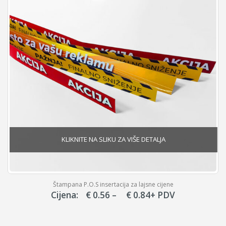
m
Štampana P.O.S insertacija za lajsne cijene
Price
Cijena:
€
0.56
–
€
0.84
+ PDV
range:
€ 0.56
through