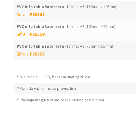
PVC info tabla šatorasta
- format A6 (150mm x 105mm)
Šifra -
PS8561
PVC info tabla šatorasta
- format A7 (105mm x 75mm)
Šifra -
PS8559
PVC info tabla šatorasta
- format A8 (75mm x 55mm)
Šifra -
PS8557
* Sve cene su u RSD, bez uračunatog PDV-a
* Ponuda važi samo za pravna lica
* Plaćanja moguća samo preko računa pravnih lica