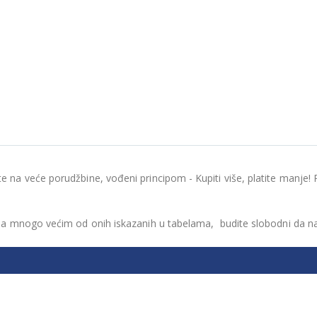
te na veće porudžbine, vođeni principom - Kupiti više, platite manj
nama mnogo većim od onih iskazanih u tabelama, budite slobodni da n