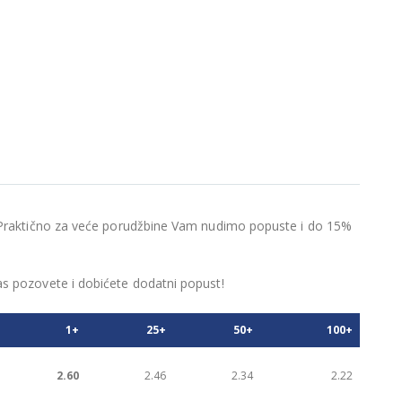
e! Praktično za veće porudžbine Vam nudimo popuste i do 15%
as pozovete i dobićete dodatni popust!
1+
25+
50+
100+
2.60
2.46
2.34
2.22