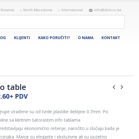
Slovenia
North Macedonia
International
info@delicco.ba
LOG
KLIJENTI
KAKO PORUČITI?
O NAMA
KONTAKT
o table
Price
.60
+ PDV
range:
€ 1.20
grupe izrađene su od tvrde plastike debljine 0.7mm. Po
through
ibilne sa kliritnim šatorastim info tablama
€ 2.60
 Predstavljaju ekonomično rešenje, naročito u slučaju kada je
 oznaka. Manje su elegante i eksluzivne ali su izuzetno