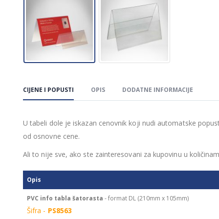
CIJENE I POPUSTI
OPIS
DODATNE INFORMACIJE
U tabeli dole je iskazan cenovnik koji nudi automatske popus
od osnovne cene.
Ali to nije sve, ako ste zainteresovani za kupovinu u količi
Opis
PVC info tabla šatorasta
- format DL (210mm x 105mm)
Šifra -
PS8563