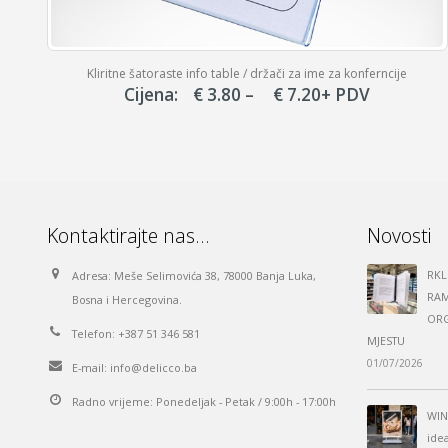
Kliritne šatoraste info table / držači za ime za konferncije
Price
Cijena:
€
3.80
–
€
7.20
+ PDV
range:
€ 3.80
through
€ 7.20
Kontaktirajte nas…
Novosti
RKL
Adresa:
Meše Selimovića 38, 78000 Banja Luka,
RAM
Bosna i Hercegovina.
ORG
Telefon:
+387 51 346 581
MJESTU
01/07/2026
E-mail:
info@delicco.ba
Radno vrijeme:
Ponedeljak - Petak / 9:00h - 17:00h
WIN
ide