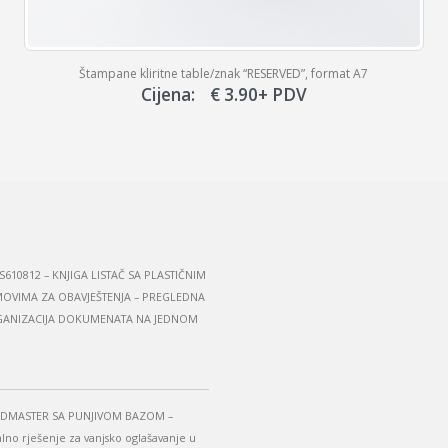
Štampane kliritne table/znak “RESERVED”, format A7
Cijena:
€
3.90
+ PDV
S610812 – KNJIGA LISTAČ SA PLASTIČNIM
OVIMA ZA OBAVJEŠTENJA – PREGLEDNA
ANIZACIJA DOKUMENATA NA JEDNOM
DMASTER SA PUNJIVOM BAZOM –
alno rješenje za vanjsko oglašavanje u