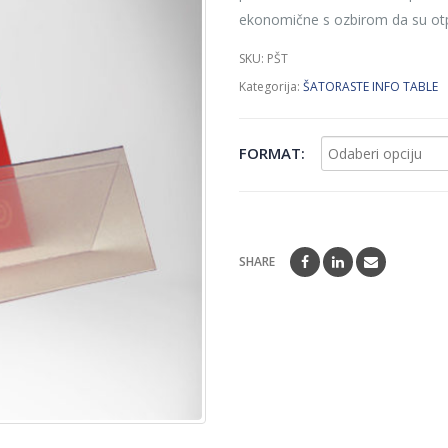
ekonomične s ozbirom da su otp
SKU:
PŠT
Kategorija:
ŠATORASTE INFO TABLE
FORMAT
SHARE