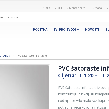
Srbija
BiH
Montenegro
Croatia
POČETNA
SVI PROIZVODI
NOVOSTI
B
O TABLE
PVC šatoraste info table
PVC šatoraste inf
Cijena:
€
1.20
–
€
2
PVC šatoraste info table iz ove 
konstrukciji i funkciji su kompat
i od njih se vrlo malo razlikuju.
potrebna veća količina natpisa i