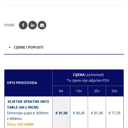
SHARE
CIJENE I POPUSTI
CIJENA
(za komad)
*u cijenu nije uključen PDV
OPIS PROIZVODA
1+
10+
25+
50+
KLIRTNE SPRATNE INFO
TABLE (60 x 90CM)
Dimenzije papira: 600mm
€ 91,00
€ 86,45
€ 81,90
€ 77,35
x 900mm
Šifra
: KSIT6090