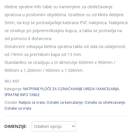
€ 91.00
Kliritne spratne info table su namenjene za obeležavanje
through
spratova u poslovnim objektima. Izrađene su od klirita debljine
€ 214.00
5mm, na koji se postavlja/lepi kaširana PVC nalepnica. Nalepnica
se izrađuje po pripremi/dizajinu kupca, a tabla se postavlja na
zid pomoću 6 distancera.
Distancere odvajaja kliritna spratna tabla od zida na udaljenosti
od 19mm sa prečnikom kapa od 13 mm.
Standardno se izradjuju u tri dimenzije 600mm x 900mm /
900mm x 1.200mm / 900mm x 1.500mm.
SKU:
KSIT
Kategorije:
NATPISNE PLOČE ZA OZNAČAVANJE UREDA I KANCELARIJA
,
SPRATNE INFO TABLE
Oznake:
Natpisi za vrata
,
Oznake za kancalarije
,
Oznake za obelezavanje
,
Oznake za vrata
DIMENZIJE