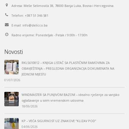
Adresa:
Meše Selimovića 38, 78000 Banja Luka, Bosna i Hercegovina.
Telefon:
+387 51 346 581
E-mail:
info@delicco.ba
Radno vrijeme:
Ponedeljak - Petak / 9:00h - 17:00h
Novosti
RKLS610812 – KNJIGA LISTAČ SA PLASTIČNIM RAMOVIMA ZA
OBAVJEŠTENJA – PREGLEDNA ORGANIZACIJA DOKUMENATA NA
JEDNOM MJESTU
01/07/2026
WINDMASTER SA PUNJIVOM BAZOM – idealno rješenje za vanjsko
oglašavanje u svim vremenskim uslovima
18/06/2026
KP – VEĆA SIGURNOST UZ ZNAKOVE “KLIZAV POD”
04/06/2026