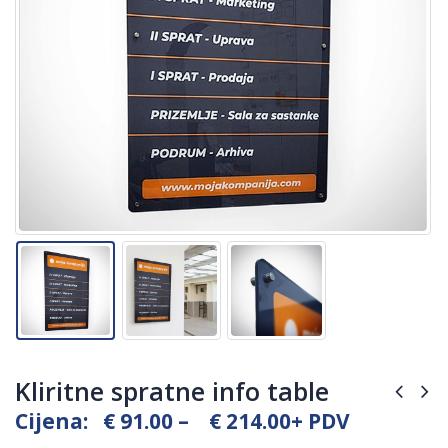
Kliritne spratne info table
Price
Cijena:
€
91.00
–
€
214.00
+ PDV
range: