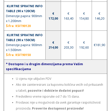
KLIRTNE SPRATNE INFO
TABLE (90 x 120CM)
€
€
€
€
Dimenzije papira: 900mm
172,00
163,40
154,80
146,20
x 1.200mm
Šifra
: KSIT90120
KLIRTNE SPRATNE INFO
TABLE (90 x 150CM)
€
€
€
Dimenzije papira: 900mm
€181,90
214,00
203
,30
192,60
x 1.500mm
Šifra
: KSIT90150
* Dostupno i u drugim dimenzijama prema Vašim
specifikacijama
U cijenu nije uključen PDV
Ako ste zainteresirani za kupovinu količina većih od prikazanih
u tabeli,
pozovite i dobićete dodatni popust!
Predviđeno vreme isporuke od 7 do 15 dana.
Prodavac nije u mogućnosti da uvek garantuje raspoloživost
proizvoda.
Proverite dostupnost proizvoda!