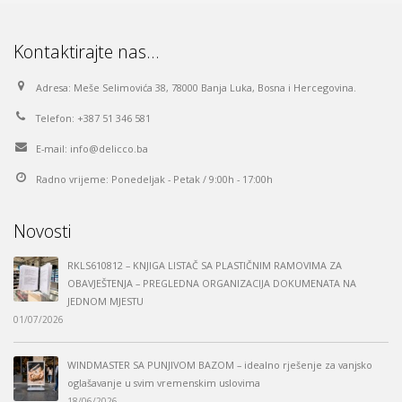
Kontaktirajte nas…
Adresa:
Meše Selimovića 38, 78000 Banja Luka, Bosna i Hercegovina.
Telefon:
+387 51 346 581
E-mail:
info@delicco.ba
Radno vrijeme:
Ponedeljak - Petak / 9:00h - 17:00h
Novosti
RKLS610812 – KNJIGA LISTAČ SA PLASTIČNIM RAMOVIMA ZA
OBAVJEŠTENJA – PREGLEDNA ORGANIZACIJA DOKUMENATA NA
JEDNOM MJESTU
01/07/2026
WINDMASTER SA PUNJIVOM BAZOM – idealno rješenje za vanjsko
oglašavanje u svim vremenskim uslovima
18/06/2026