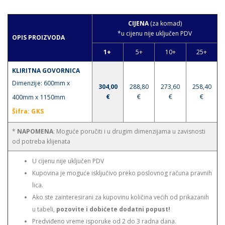
CIJENA
(za komad)
*u cijenu nije uključen PDV
OPIS PROIZVODA
1+
5+
10+
25+
KLIRITNA GOVORNICA
Dimenzije: 600mm x
304,00
288,80
273,60
258,40
€
€
€
€
400mm x 1150mm
Šifra
: GKS
*
NAPOMENA
: Moguće poručiti i u drugim dimenzijama u zavisnosti
od potreba klijenata
U cijenu nije uključen PDV
Kupovina je moguće isključivo preko poslovnog računa pravnih
lica.
Ako ste zainteresirani za kupovinu količina većih od prikazanih
u tabeli,
pozovite i dobićete dodatni popust!
Predviđeno vreme isporuke od 2 do 3 radna dana.