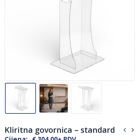
Kliritna govornica – standard
Cijena:
€
304.00
+ PDV