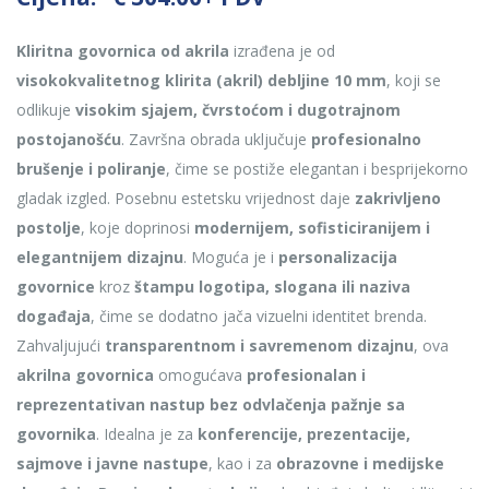
Kliritna govornica od akrila
izrađena je od
visokokvalitetnog klirita (akril) debljine 10 mm
, koji se
odlikuje
visokim sjajem, čvrstoćom i dugotrajnom
postojanošću
. Završna obrada uključuje
profesionalno
brušenje i poliranje
, čime se postiže elegantan i besprijekorno
gladak izgled. Posebnu estetsku vrijednost daje
zakrivljeno
postolje
, koje doprinosi
modernijem, sofisticiranijem i
elegantnijem dizajnu
. Moguća je i
personalizacija
govornice
kroz
štampu logotipa, slogana ili naziva
događaja
, čime se dodatno jača vizuelni identitet brenda.
Zahvaljujući
transparentnom i savremenom dizajnu
, ova
akrilna govornica
omogućava
profesionalan i
reprezentativan nastup bez odvlačenja pažnje sa
govornika
. Idealna je za
konferencije, prezentacije,
sajmove i javne nastupe
, kao i za
obrazovne i medijske