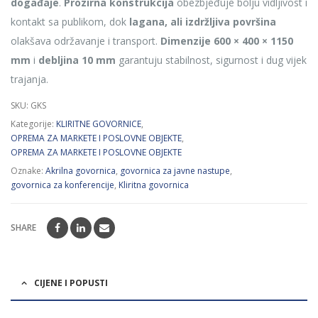
događaje
.
Prozirna konstrukcija
obezbjeđuje bolju vidljivost i
kontakt sa publikom, dok
lagana, ali izdržljiva površina
olakšava održavanje i transport.
Dimenzije 600 × 400 × 1150
mm
i
debljina 10 mm
garantuju stabilnost, sigurnost i dug vijek
trajanja.
SKU:
GKS
Kategorije:
KLIRITNE GOVORNICE
,
OPREMA ZA MARKETE I POSLOVNE OBJEKTE
,
OPREMA ZA MARKETE I POSLOVNE OBJEKTE
Oznake:
Akrilna govornica
,
govornica za javne nastupe
,
govornica za konferencije
,
Kliritna govornica
SHARE
CIJENE I POPUSTI