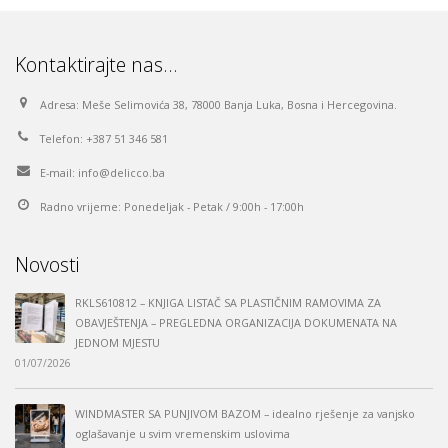
Kontaktirajte nas…
Adresa:
Meše Selimovića 38, 78000 Banja Luka, Bosna i Hercegovina.
Telefon:
+387 51 346 581
E-mail:
info@delicco.ba
Radno vrijeme:
Ponedeljak - Petak / 9:00h - 17:00h
Novosti
RKLS610812 – KNJIGA LISTAČ SA PLASTIČNIM RAMOVIMA ZA
OBAVJEŠTENJA – PREGLEDNA ORGANIZACIJA DOKUMENATA NA
JEDNOM MJESTU
01/07/2026
WINDMASTER SA PUNJIVOM BAZOM – idealno rješenje za vanjsko
oglašavanje u svim vremenskim uslovima