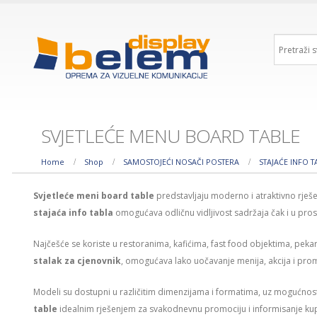
SVJETLEĆE MENU BOARD TABLE
Home
Shop
SAMOSTOJEĆI NOSAČI POSTERA
STAJAĆE INFO 
Svjetleće meni board table
predstavljaju moderno i atraktivno rješen
stajaća info tabla
omogućava odličnu vidljivost sadržaja čak i u prost
Najčešće se koriste u restoranima, kafićima, fast food objektima, pe
stalak za cjenovnik
, omogućava lako uočavanje menija, akcija i pro
Modeli su dostupni u različitim dimenzijama i formatima, uz mogućnost
table
idealnim rješenjem za svakodnevnu promociju i informisanje kupa