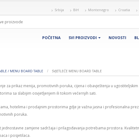
Srbija
BiH
Montenegro
Croatia
POČETNA
SVI PROIZVODI
NOVOSTI
B
TABLE / MENU BOARD TABLE
SVJETLEĆE MENU BOARD TABLE
je za prikaz menija, promotivnih poruka, cijena i obavještenja u ugostiteljskim 
orima sa slabijim osvjetljenjem ili tokom večernjih sati.
karama, hotelima i prodajnim prostorima gdje je važna jasna i profesionalna p
motivnih poruka.
 jednostavne zamjene sadržaja i prilagođavanja potrebama prostora. Kvalitetna 
ca i posjetilaca.