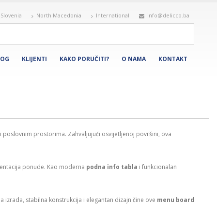
Slovenia
North Macedonia
International
info@delicco.ba
LOG
KLIJENTI
KAKO PORUČITI?
O NAMA
KONTAKT
i poslovnim prostorima. Zahvaljujući osvijetljenoj površini, ova
rezentacija ponude. Kao moderna
podna info tabla
i funkcionalan
izrada, stabilna konstrukcija i elegantan dizajn čine ove
menu board