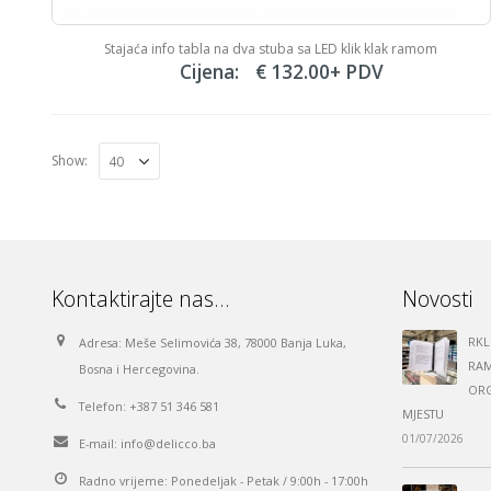
Stajaća info tabla na dva stuba sa LED klik klak ramom
Cijena:
€
132.00
+ PDV
Show:
Kontaktirajte nas…
Novosti
RKL
Adresa:
Meše Selimovića 38, 78000 Banja Luka,
RAM
Bosna i Hercegovina.
ORG
Telefon:
+387 51 346 581
MJESTU
01/07/2026
E-mail:
info@delicco.ba
Radno vrijeme:
Ponedeljak - Petak / 9:00h - 17:00h