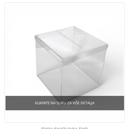
Kliritna glasačka kutija, klasik