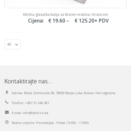
Kliritna glasačka kutija sa kliznim vratima i bravicom
Price
Cijena:
€
19.60
–
€
125.20
+ PDV
range:
€ 19.60
through
€ 125.20
Kontaktirajte nas…
Adresa:
Meše Selimovića 38, 78000 Banja Luka, Bosna i Hercegovina.
Telefon:
+387 51 346 581
E-mail:
info@delicco.ba
Radno vrijeme:
Ponedeljak - Petak / 9:00h - 17:00h