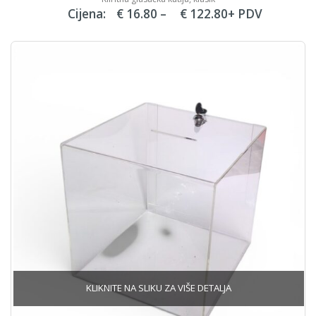
Price
Cijena:
€
16.80
–
€
122.80
+ PDV
range:
€ 16.80
through
€ 122.80